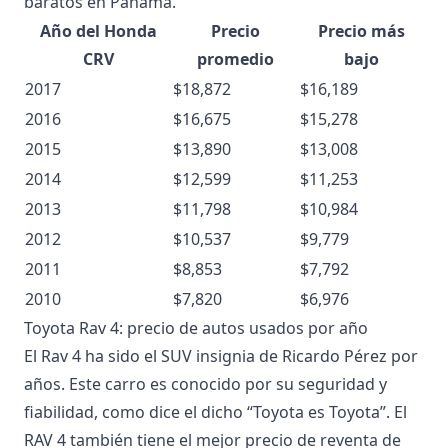
baratos en Panamá.
Año del Honda
Precio
Precio más
CRV
promedio
bajo
2017
$18,872
$16,189
2016
$16,675
$15,278
2015
$13,890
$13,008
2014
$12,599
$11,253
2013
$11,798
$10,984
2012
$10,537
$9,779
2011
$8,853
$7,792
2010
$7,820
$6,976
Toyota Rav 4: precio de autos usados por año
El Rav 4 ha sido el SUV insignia de Ricardo Pérez por
años. Este carro es conocido por su seguridad y
fiabilidad, como dice el dicho “Toyota es Toyota”. El
RAV 4 también tiene el mejor precio de reventa de