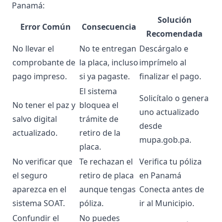
Panamá:
Solución
Error Común
Consecuencia
Recomendada
No llevar el
No te entregan
Descárgalo e
comprobante de
la placa, incluso
imprímelo al
pago impreso.
si ya pagaste.
finalizar el pago.
El sistema
Solicítalo o genera
No tener el paz y
bloquea el
uno actualizado
salvo digital
trámite de
desde
actualizado.
retiro de la
mupa.gob.pa.
placa.
No verificar que
Te rechazan el
Verifica tu póliza
el seguro
retiro de placa
en Panamá
aparezca en el
aunque tengas
Conecta antes de
sistema SOAT.
póliza.
ir al Municipio.
Confundir el
No puedes