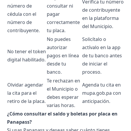
Verifica tu número
número de
consultar ni
de contribuyente
cédula con el
pagar
en la plataforma
número de
correctamente
del Municipio.
contribuyente.
tu placa.
No puedes
Solicítalo o
autorizar
actívalo en la app
No tener el token
pagos en línea
de tu banco antes
digital habilitado.
desde tu
de iniciar el
banco.
proceso.
Te rechazan en
Olvidar agendar
Agenda tu cita en
el Municipio o
la cita para el
mupa.gob.pa con
debes esperar
retiro de la placa.
anticipación.
varias horas.
¿Cómo consultar el saldo y boletas por placa en
Panapass?
Si usas Panapass y deseas saber cuánto tienes