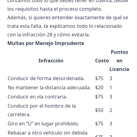
contamos todo lo que debes tener en cuenta, desde
los
requisitos hasta el proceso completo
.
Además, si quieres entender exactamente de qué se
trata esta falta, te explicamos todo lo relacionado
con la
infracción 28 y cómo evitarla
.
Multas por Manejo Imprudente
Puntos
Infracción
Costo
en
Licencia
Conducir de forma desordenada.
$75
3
No mantener la distancia adecuada.
$20
1
Conducir en vía contraria.
$75
3
Conducir por el hombro de la
$50
2
carretera.
Giro en “U” en lugar prohibido.
$75
3
Rebasar a otro vehículo sin debida
$75
3